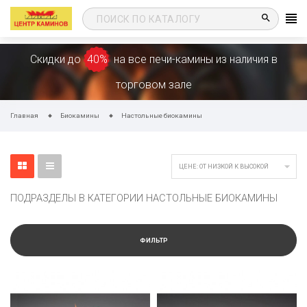
search
Скидки до
40%
на все печи-камины из наличия в
торговом зале
Главная
Биокамины
Настольные биокамины

ЦЕНЕ: ОТ НИЗКОЙ К ВЫСОКОЙ
ПОДРАЗДЕЛЫ В КАТЕГОРИИ НАСТОЛЬНЫЕ БИОКАМИНЫ
ФИЛЬТР