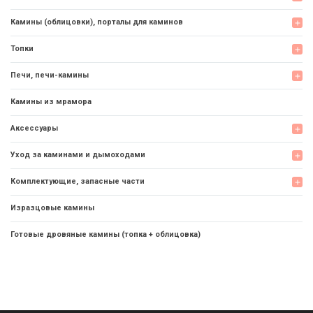
Камины (облицовки), порталы для каминов
add
Топки
add
Печи, печи-камины
add
Камины из мрамора
Аксессуары
add
Уход за каминами и дымоходами
add
Комплектующие, запасные части
add
Изразцовые камины
Готовые дровяные камины (топка + облицовка)