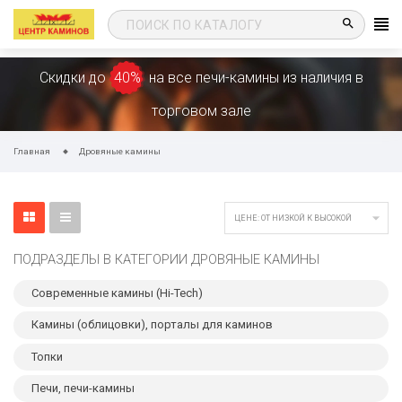
search
Скидки до
40%
на все печи-камины из наличия в
торговом зале
Главная
Дровяные камины

ЦЕНЕ: ОТ НИЗКОЙ К ВЫСОКОЙ
ПОДРАЗДЕЛЫ В КАТЕГОРИИ ДРОВЯНЫЕ КАМИНЫ
Современные камины (Hi-Tech)
Камины (облицовки), порталы для каминов
Топки
Печи, печи-камины