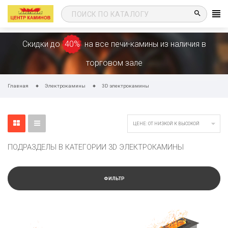
search
Скидки до
40%
на все печи-камины из наличия в
торговом зале
Главная
Электрокамины
3D электрокамины

ЦЕНЕ: ОТ НИЗКОЙ К ВЫСОКОЙ
ПОДРАЗДЕЛЫ В КАТЕГОРИИ 3D ЭЛЕКТРОКАМИНЫ
ФИЛЬТР