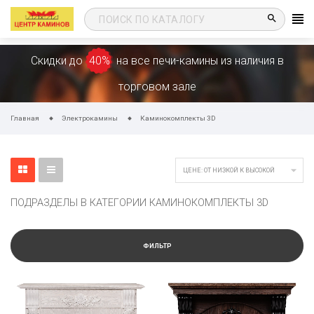
search
Скидки до
40%
на все печи-камины из наличия в
торговом зале
Главная
Электрокамины
Каминокомплекты 3D

ЦЕНЕ: ОТ НИЗКОЙ К ВЫСОКОЙ
ПОДРАЗДЕЛЫ В КАТЕГОРИИ КАМИНОКОМПЛЕКТЫ 3D
ФИЛЬТР