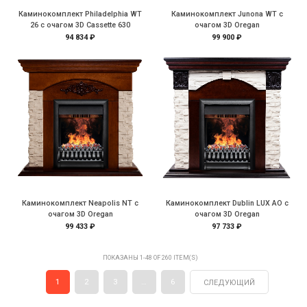
Каминокомплект Philadelphia WT
Каминокомплект Junona WT с
26 с очагом 3D Cassette 630
очагом 3D Oregan
94 834 ₽
99 900 ₽
Каминокомплект Neapolis NT с
Каминокомплект Dublin LUX AO с
очагом 3D Oregan
очагом 3D Oregan
99 433 ₽
97 733 ₽
ПОКАЗАНЫ 1-48 OF 260 ITEM(S)
1
2
3
…
6
СЛЕДУЮЩИЙ