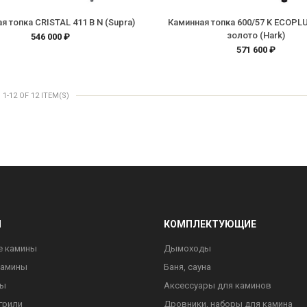
я топка CRISTAL 411 B N (Supra)
Каминная топка 600/57 K ECOPL
золото (Hark)
546 000 ₽
571 600 ₽
-12 OF 12 ITEM(S)
Ы
КОМПЛЕКТУЮЩИЕ
е камины
Дымоходы
камины
Баня, сауна
ны
Аксессуары для каминов
грили
Дровники, наборы для камина