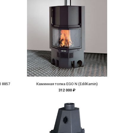
 8857
Каминная топка EGO N (EdilKamin)
312 000 ₽