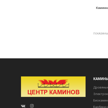
Каминна
ПОКАЗАНЫ 1
КАМИН
Дровяны
Электро
Биоками
Барбекю-