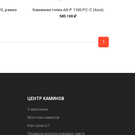
US, рамка
Каминная топка AX-P 1100 PC-C (Axis)
585 100 ₽
1
ЦЕНТР КАМИНОВ
О магазине
Монтаж каминов
Как купить?
Правила использования сайта