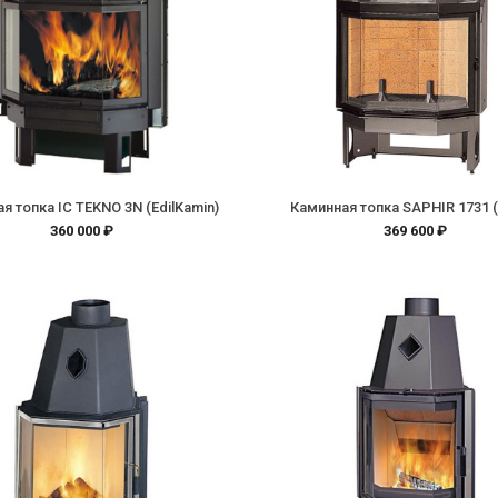
я топка IC TEKNO 3N (EdilKamin)
Каминная топка SAPHIR 1731 (
360 000 ₽
369 600 ₽