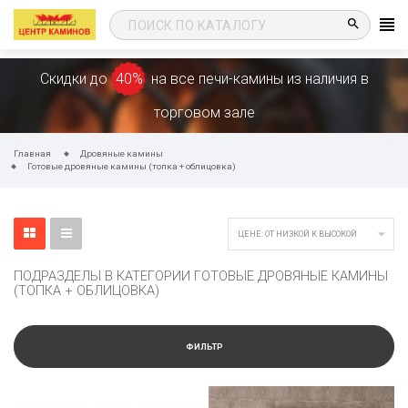
search
Скидки до
40%
на все печи-камины из наличия в
торговом зале
Главная
Дровяные камины
Готовые дровяные камины (топка + облицовка)

ЦЕНЕ: ОТ НИЗКОЙ К ВЫСОКОЙ
ПОДРАЗДЕЛЫ В КАТЕГОРИИ ГОТОВЫЕ ДРОВЯНЫЕ КАМИНЫ
(ТОПКА + ОБЛИЦОВКА)
ФИЛЬТР