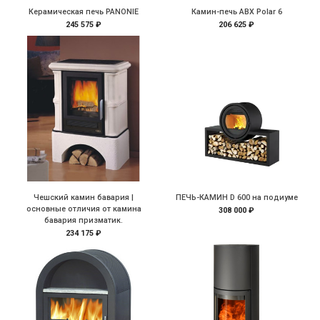
Керамическая печь PANONIE
Камин-печь ABX Polar 6
245 575 ₽
206 625 ₽
Чешский камин бавария |
ПЕЧЬ-КАМИН D 600 на подиуме
основные отличия от камина
308 000 ₽
бавария призматик.
234 175 ₽