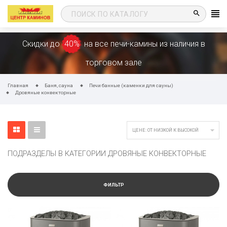
search
Скидки до
40%
на все печи-камины из наличия в
торговом зале
Главная
Баня, сауна
Печи банные (каменки для сауны)
Дровяные конвекторные

ЦЕНЕ: ОТ НИЗКОЙ К ВЫСОКОЙ
ПОДРАЗДЕЛЫ В КАТЕГОРИИ ДРОВЯНЫЕ КОНВЕКТОРНЫЕ
ФИЛЬТР