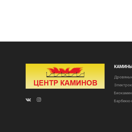
КАМИН
Дровяны
Электро
Биоками
Барбекю-