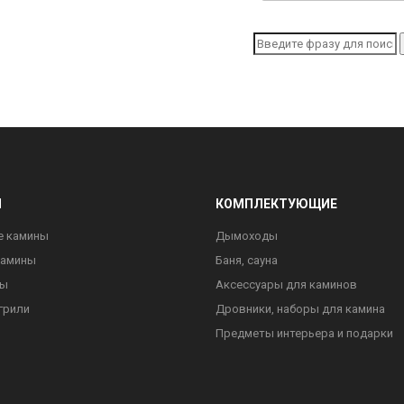
Ы
КОМПЛЕКТУЮЩИЕ
е камины
Дымоходы
камины
Баня, сауна
ны
Аксессуары для каминов
грили
Дровники, наборы для камина
Предметы интерьера и подарки