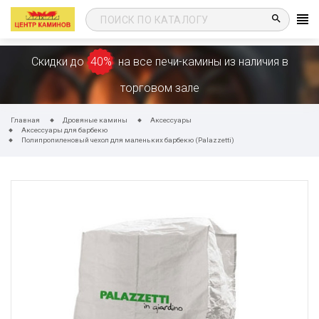
search
Скидки до
40%
на все печи-камины из наличия в
торговом зале
Главная
Дровяные камины
Аксессуары
Аксессуары для барбекю
Полипропиленовый чехол для маленьких барбекю (Palazzetti)