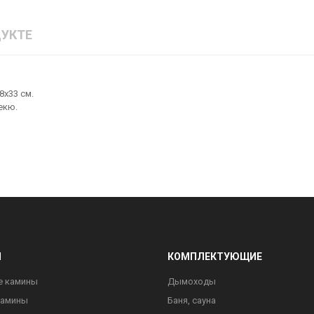
УКТЕ
8х33 см.
екю.
Ы
КОМПЛЕКТУЮЩИЕ
е камины
Дымоходы
камины
Баня, сауна