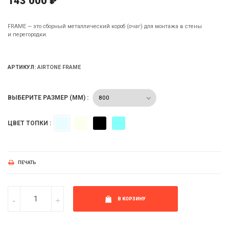
143 000 ₽
FRAME — это сборный металлический короб (очаг) для монтажа в стены
и перегородки.
АРТИКУЛ:
AIRTONE FRAME
ВЫБЕРИТЕ РАЗМЕР (ММ) :
Серебро
Зеркало
Черный
RAL
ЦВЕТ ТОПКИ :
матовый
ПЕЧАТЬ
В КОРЗИНУ