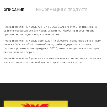
ОПИСАНИЕ
ИНФОРМАЦИЯ О ПРОДУКТЕ
Черный стеклянный уголь AIRTONE GLASS COAL это стильная новинка на
рынке аксессуаров для био и электрокаминов. Необычный вешний вид
притягивает взгляды и подчеркивает огонь.
Черный стеклянный уголь изготовлен из высококачественного закаленного
стекла и был разработан таким образом, чтобы выдерживать суровые
погодные условия и температуры до 700ºC, никогда не трескаясь и не теряя
своего цвета или формы.
Черный стеклянный уголь не выделяет никаких токсичных паров, дыма или
золы, поэтому его чрезвычайно легко поддерживать в чистоте.