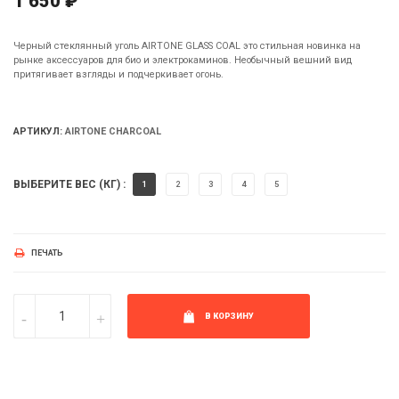
1 650 ₽
Черный стеклянный уголь AIRTONE GLASS COAL это стильная новинка на
рынке аксессуаров для био и электрокаминов. Необычный вешний вид
притягивает взгляды и подчеркивает огонь.
АРТИКУЛ:
AIRTONE CHARCOAL
ВЫБЕРИТЕ ВЕС (КГ) :
1
2
3
4
5
ПЕЧАТЬ
В КОРЗИНУ