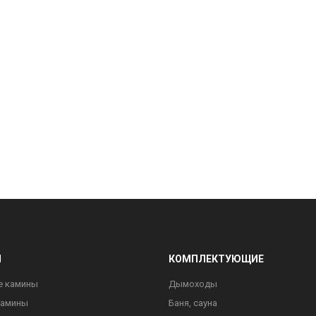
Ы
КОМПЛЕКТУЮЩИЕ
е камины
Дымоходы
камины
Баня, сауна