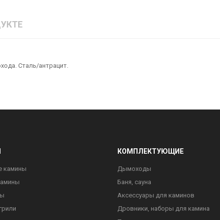
УКТЕ
хода. Сталь/антрацит.
Ы
КОМПЛЕКТУЮЩИЕ
е камины
Дымоходы
камины
Баня, сауна
ны
Аксессуары для каминов
грили
Дровники, наборы для камина