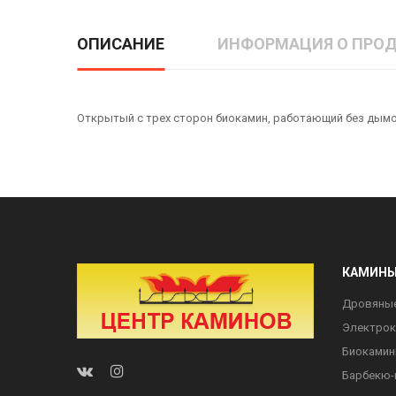
ОПИСАНИЕ
ИНФОРМАЦИЯ О ПРОД
Открытый с трех сторон биокамин, работающий без дымо
КАМИН
Дровяны
Электро
Биоками
Барбекю-