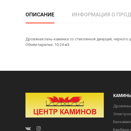
ОПИСАНИЕ
ИНФОРМАЦИЯ О ПРОД
Дровяная печь-каменка со стеклянной дверцей, черного 
Объем парилки: 10-24 м3
КАМИН
Дровяны
Электро
Биоками
Барбекю-