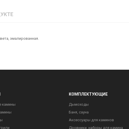
УКТЕ
цвета, эмалированная.
Ы
КОМПЛЕКТУЮЩИЕ
е камины
Дымоходы
камины
Баня, сауна
ны
Аксессуары для каминов
грили
Дровники, наборы для камина