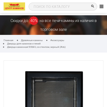
search
Скидки до
40%
на все печи-камины из наличия в
торговом зале
Главная
Дровяные камины
Аксессуары
Дверцы для каминов и печей
Дверца каминная 9064U, со стеклом, черный (Aito)