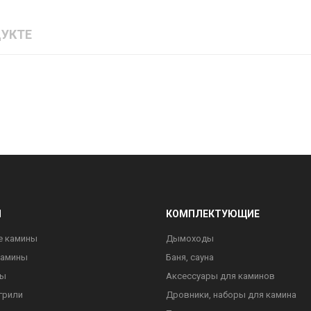
УКТЕ
Ы
КОМПЛЕКТУЮЩИЕ
е камины
Дымоходы
камины
Баня, сауна
ны
Аксессуары для каминов
грили
Дровники, наборы для камина