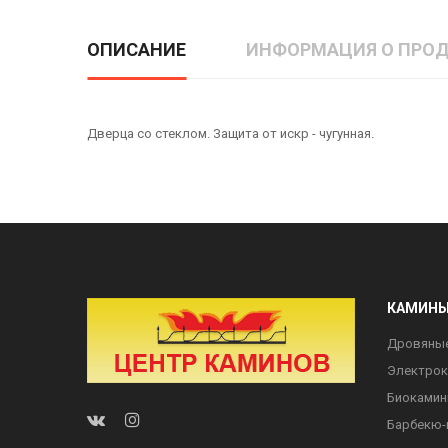
ОПИСАНИЕ
ИНФОРМАЦИЯ О ПРОД
Дверца со стеклом. Защита от искр - чугунная.
КАМИН
Дровяны
Электро
Биоками
Барбекю-