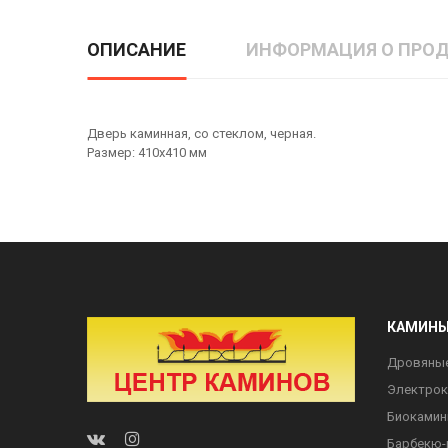
ОПИСАНИЕ
ИНФОРМАЦИЯ О ПРОД
Дверь каминная, со стеклом, черная.
Размер: 410х410 мм
КАМИН
Дровяны
Электро
Биоками
Барбекю-