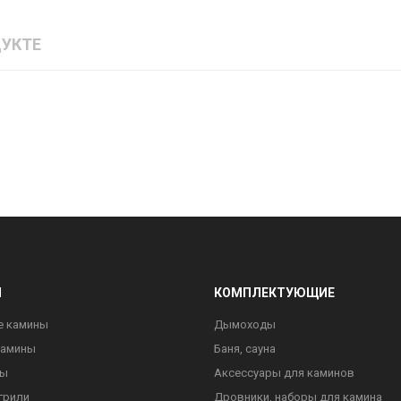
УКТЕ
Ы
КОМПЛЕКТУЮЩИЕ
е камины
Дымоходы
камины
Баня, сауна
ны
Аксессуары для каминов
грили
Дровники, наборы для камина