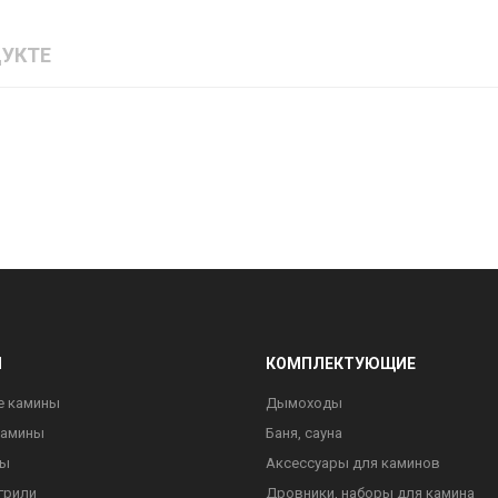
УКТЕ
Ы
КОМПЛЕКТУЮЩИЕ
е камины
Дымоходы
камины
Баня, сауна
ны
Аксессуары для каминов
грили
Дровники, наборы для камина