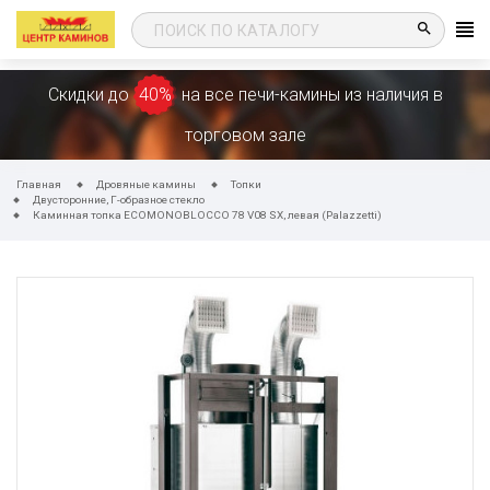
search
Скидки до
40%
на все печи-камины из наличия в
торговом зале
Главная
Дровяные камины
Топки
Двусторонние, Г-образное стекло
Каминная топка ECOMONOBLOCCO 78 V08 SX, левая (Palazzetti)