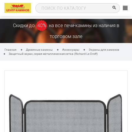
search
Скидки до
40%
на все печи-камины из наличия в
торговом зале
Главная
Дровяные камины
Аксессуары
Экраны для каминов
Защитный экран, серая металлическая сетка (Richard Le Droff)