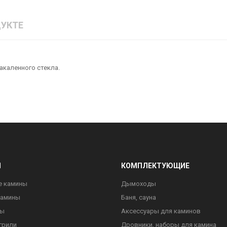
УКТЕ
акаленного стекла.
Ы
КОМПЛЕКТУЮЩИЕ
е камины
Дымоходы
камины
Баня, сауна
ны
Аксессуары для каминов
грили
Дровники, наборы для камина