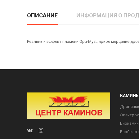
ОПИСАНИЕ
ИНФОРМАЦИЯ О ПРОД
Реальный эффект пламени Opti-Myst, яркое мерцание дров
КАМИН
Дровяны
Электро
Биоками
Барбекю-