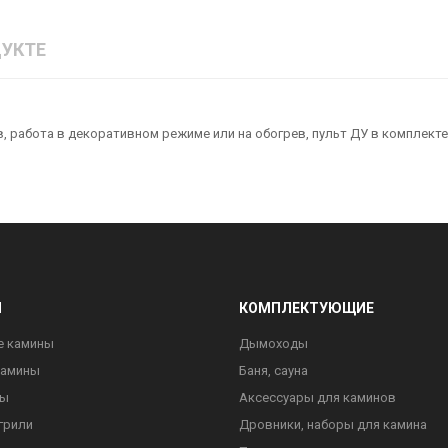
УКТЕ
, работа в декоративном режиме или на обогрев, пульт ДУ в комплекте
Ы
КОМПЛЕКТУЮЩИЕ
е камины
Дымоходы
камины
Баня, сауна
ны
Аксессуары для каминов
грили
Дровники, наборы для камина