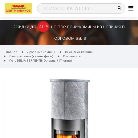
search
Скидки до
40%
на все печи-камины из наличия в
торговом зале
Главная
Дровяные камины
Печи, печи-камины
Отопительные (каминофены)
Из стеатита
Печь DELIA SERPENTINO, черный (Thorma)