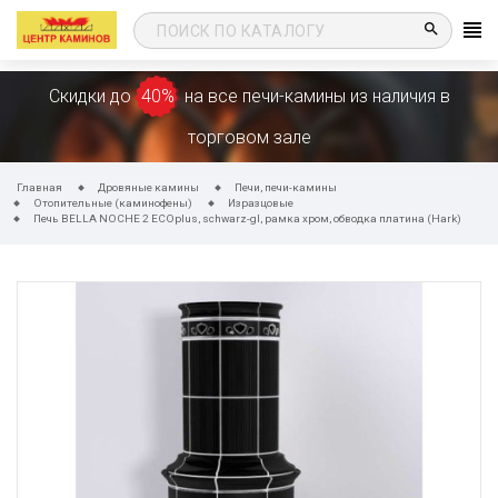
search
Скидки до
40%
на все печи-камины из наличия в
торговом зале
Главная
Дровяные камины
Печи, печи-камины
Отопительные (каминофены)
Изразцовые
Печь BELLA NOCHE 2 ECOplus, schwarz-gl, рамка хром, обводка платина (Hark)