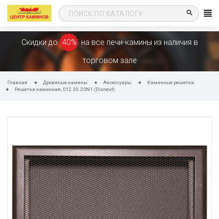
search
Скидки до
40%
на все печи-камины из наличия в
торговом зале
Главная
Дровяные камины
Аксессуары
Каминные решетки
Решетка каминная, 012.35.20N1 (Dixneuf)