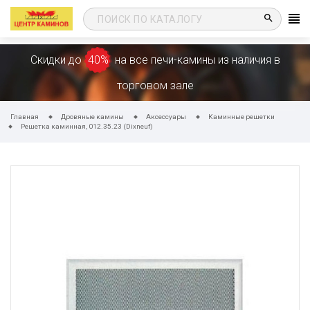
search
Скидки до
40%
на все печи-камины из наличия в
торговом зале
Главная
Дровяные камины
Аксессуары
Каминные решетки
Решетка каминная, 012.35.23 (Dixneuf)