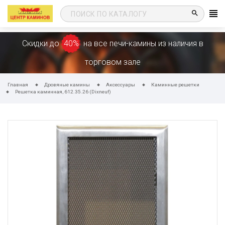
search
Скидки до
40%
на все печи-камины из наличия в
торговом зале
Главная
Дровяные камины
Аксессуары
Каминные решетки
Решетка каминная, 612.35.26 (Dixneuf)