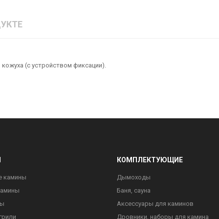
УКТЕ
я кожуха (с устройством фиксации).
Ы
КОМПЛЕКТУЮЩИЕ
е камины
Дымоходы
камины
Баня, сауна
ны
Аксессуары для каминов
грили
Дровники, наборы для камина