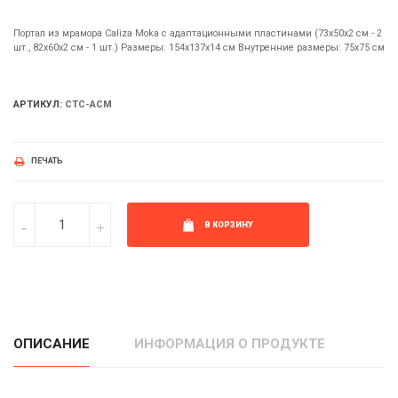
Портал из мрамора Caliza Moka с адаптационными пластинами (73х50х2 см - 2
шт., 82х60х2 см - 1 шт.) Размеры: 154х137х14 см Внутренние размеры: 75х75 см
АРТИКУЛ:
СТС-ACM
ПЕЧАТЬ
В КОРЗИНУ
ОПИСАНИЕ
ИНФОРМАЦИЯ О ПРОДУКТЕ