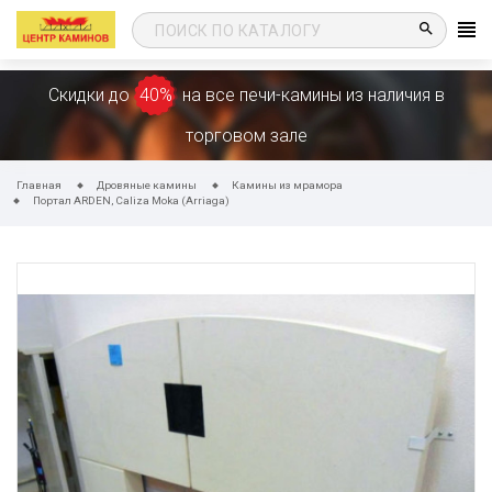
search
Скидки до
40%
на все печи-камины из наличия в
торговом зале
Главная
Дровяные камины
Камины из мрамора
Портал ARDEN, Caliza Moka (Arriaga)