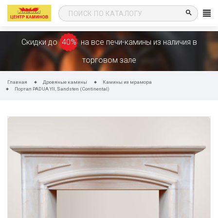
search
Скидки до
40%
на все печи-камины из наличия в
торговом зале
Главная
Дровяные камины
Камины из мрамора
Портал PADUA YII, Sandsten (Continental)