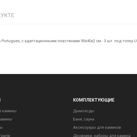
УКТЕ
rtugues, с адаптационными пластинами 90х40х2 см - 3 шт. под топку Un
Ы
КОМПЛЕКТУЮЩИЕ
е камины
Дымоходы
камины
Баня, сауна
ны
Аксессуары для каминов
грили
Дровники, наборы для камина