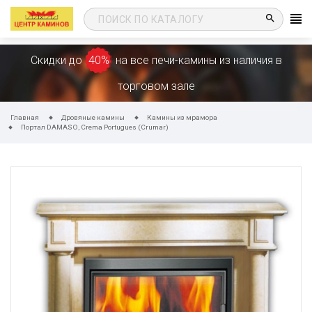
search
Скидки до
40%
на все печи-камины из наличия в
торговом зале
Главная
Дровяные камины
Камины из мрамора
Портал DAMASO, Crema Portugues (Crumar)