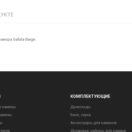
УКТЕ
мора Gallala Beige.
Ы
КОМПЛЕКТУЮЩИЕ
е камины
Дымоходы
камины
Баня, сауна
ны
Аксессуары для каминов
грили
Дровники, наборы для камина