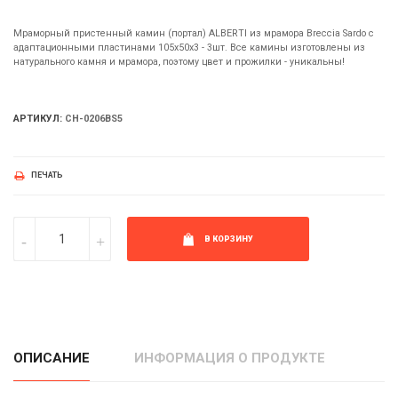
Мраморный пристенный камин (портал) ALBERTI из мрамора Breccia Sardo с
адаптационными пластинами 105х50х3 - 3шт. Все камины изготовлены из
натурального камня и мрамора, поэтому цвет и прожилки - уникальны!
АРТИКУЛ:
CH-0206BS5
ПЕЧАТЬ
В КОРЗИНУ
ОПИСАНИЕ
ИНФОРМАЦИЯ О ПРОДУКТЕ