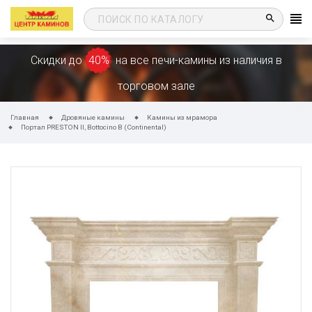
search
Скидки до
40%
на все печи-камины из наличия в
торговом зале
Главная
Дровяные камины
Камины из мрамора
Портал PRESTON II, Bottocino B (Continental)