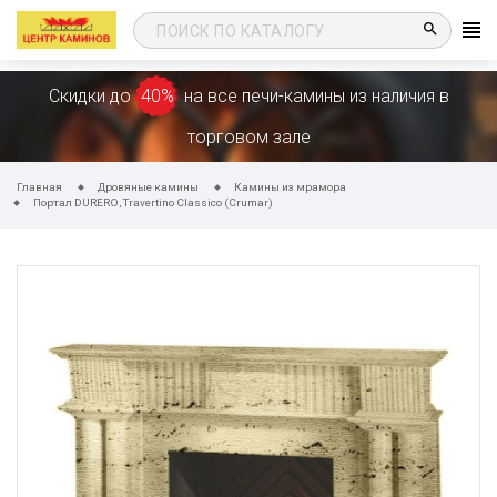
search
Скидки до
40%
на все печи-камины из наличия в
торговом зале
Главная
Дровяные камины
Камины из мрамора
Портал DURERO, Travertino Classico (Crumar)