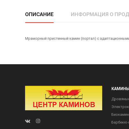
ОПИСАНИЕ
ИНФОРМАЦИЯ О ПРОД
Мраморный пристенный камин (портал) с адаптационными пл
КАМИН
Дровяны
Электро
Биоками
Барбекю-