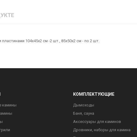
УКТЕ
астинами 104х45х2 см -2 шт., 85х50х2 см - по 2 шт.
Ы
КОМПЛЕКТУЮЩИЕ
е камины
Дымоходы
камины
Баня, сауна
ны
Аксессуары для каминов
грили
Дровники, наборы для камина