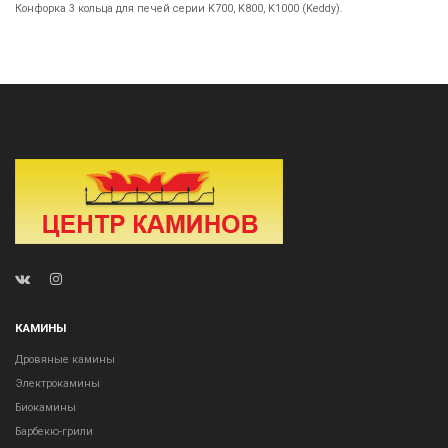
Конфорка 3 кольца для печей серии K700, K800, K1000 (Keddy).
КАМИНЫ
Дровяные камины
Электрокамины
Биокамины
Барбекю-грили