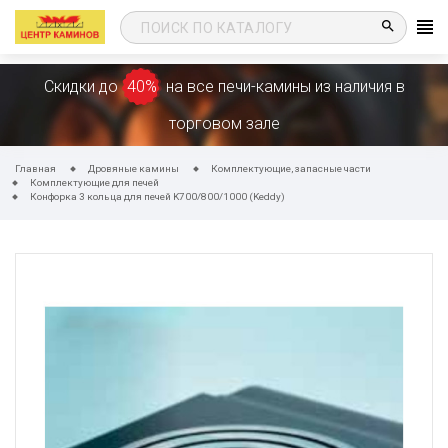
search
Скидки до
40%
на все печи-камины из наличия в
торговом зале
Главная
Дровяные камины
Комплектующие, запасные части
Комплектующие для печей
Конфорка 3 кольца для печей K700/800/1000 (Keddy)