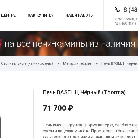
8 (48
 ЦЕНТРЕ
КАК КУПИТЬ?
НАШИ РАБОТЫ
ЯРОСЛАВЛЬ, У
"ДИНАСТИЯ")
на все печи-камины из наличия 
Отопительные (каминофены)
Металлические
Печь BASEL II, чёрн
Печь BASEL II, Чёрный (Thorma)
71 700 ₽
Печь имеет округлую форму наверху, удобную ни
сухом и надежном месте. Просторная топка с дв
«длительного горения» и дожиганием дымовых газ