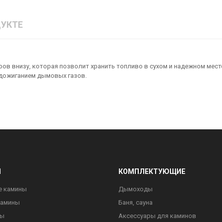
УКТЕ
ров внизу, которая позволит хранить топливо в сухом и надежном мес
и дожиганием дымовых газов.
Ы
КОМПЛЕКТУЮЩИЕ
е камины
Дымоходы
камины
Баня, сауна
ны
Аксессуары для каминов