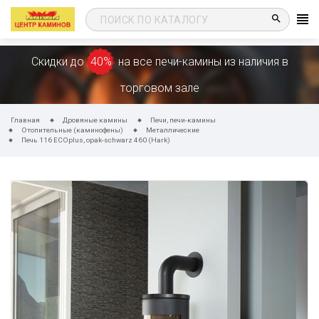
search
Скидки до
40%
на все печи-камины из наличия в
торговом зале
Главная
Дровяные камины
Печи, печи-камины
Отопительные (каминофены)
Металлические
Печь 116 ECOplus, opak-schwarz 460 (Hark)