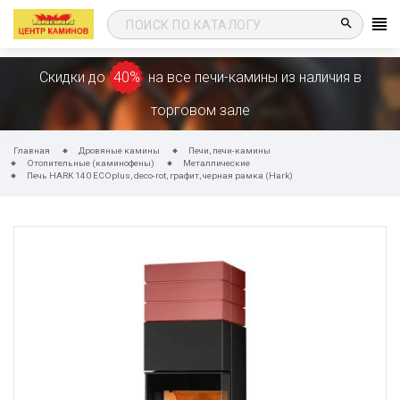
search
Скидки до
40%
на все печи-камины из наличия в
торговом зале
Главная
Дровяные камины
Печи, печи-камины
Отопительные (каминофены)
Металлические
Печь HARK 140 ECOplus, deco-rot, графит, черная рамка (Hark)