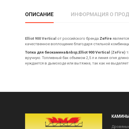
ОПИСАНИЕ
ИНФОРМАЦИЯ О ПРОД
Elliot 900
Vertical
от российского бренда
ZeFire
является
качественное воплощение благодаря стильной комбинац
Топка для биокамина&nbsp;
Elliot 900 Vertical
(
ZeFire)
т
вручную. Топливный бак объемом 2,5 л и линия огня дли
нуждается в дымоходе или вытяжке, так как не выделяет
КАМИН
Дровяны