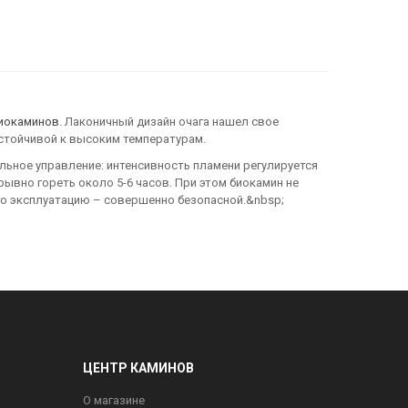
иокаминов
. Лаконичный дизайн очага нашел свое
стойчивой к высоким температурам.
ьное управление: интенсивность пламени регулируется
рывно гореть около 5-6 часов. При этом биокамин не
го эксплуатацию – совершенно безопасной.&nbsp;
ЦЕНТР КАМИНОВ
О магазине