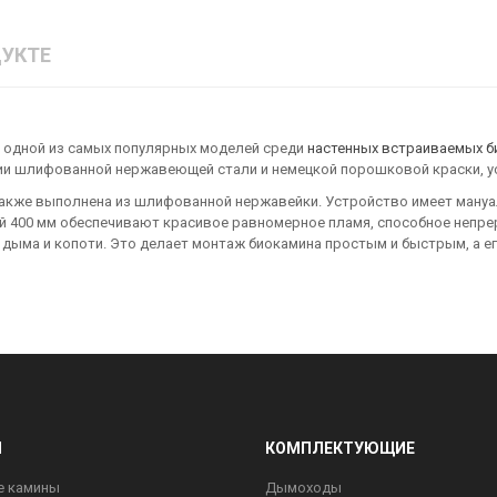
УКТЕ
 одной из самых популярных моделей среди
настенных
встраиваемых б
ии шлифованной нержавеющей стали и немецкой порошковой краски, у
акже выполнена из шлифованной нержавейки. Устройство имеет мануал
ной 400 мм обеспечивают красивое равномерное пламя, способное непре
 дыма и копоти. Это делает монтаж биокамина простым и быстрым, а е
Ы
КОМПЛЕКТУЮЩИЕ
е камины
Дымоходы