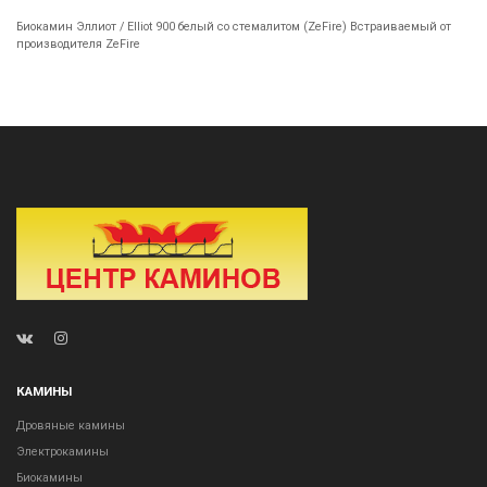
Биокамин Эллиот / Elliot 900 белый со стемалитом (ZeFire) Встраиваемый от
производителя ZeFire
КАМИНЫ
Дровяные камины
Электрокамины
Биокамины