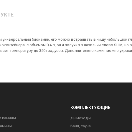
УКТЕ
ый универсальный биокамин, его можно встраивать в нишу небольшой гл
оконтейнера, с объемом 0,4 л, он и получил в названии слово SLIM, но
вает температуру до 350 градусов. Дополнительно камин можно украс
Ы
КОМПЛЕКТУЮЩИЕ
е камины
Дымоходы
камины
Баня, сауна