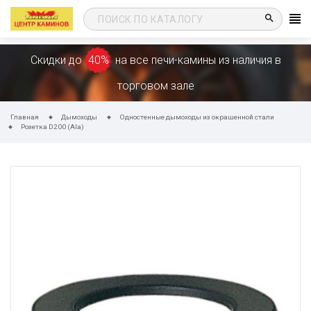
search
Скидки до
40%
на все печи-камины из наличия в
торговом зале
Главная
Дымоходы
Одностенные дымоходы из окрашенной стали
Розетка D200 (Ala)