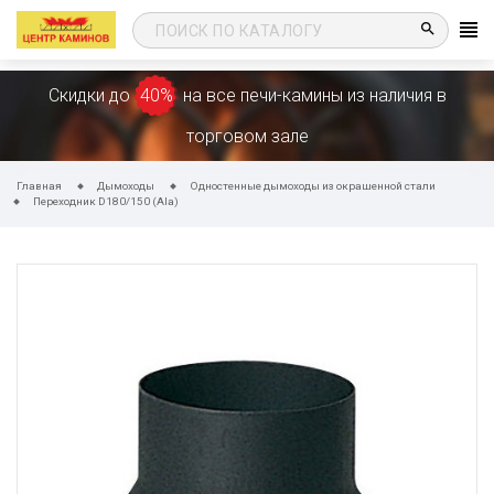
search
Скидки до
40%
на все печи-камины из наличия в
торговом зале
Главная
Дымоходы
Одностенные дымоходы из окрашенной стали
Переходник D180/150 (Ala)