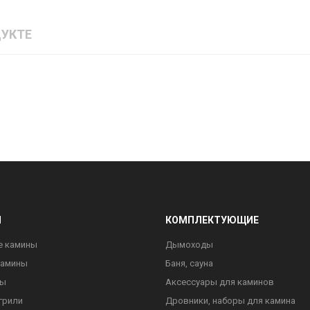
УКТЕ
Ы
КОМПЛЕКТУЮЩИЕ
е камины
Дымоходы
камины
Баня, сауна
ны
Аксессуары для каминов
грили
Дровники, наборы для камина