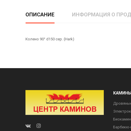
ОПИСАНИЕ
ИНФОРМАЦИЯ О ПРОД
Колено 90° d150 сер. (Hark)
КАМИН
Дровяны
Электро
Биоками
Барбекю-