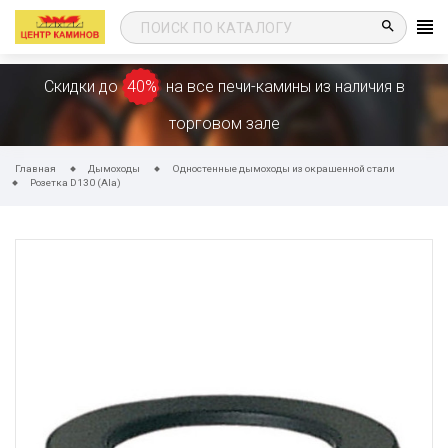
search
Скидки до
40%
на все печи-камины из наличия в
торговом зале
Главная
Дымоходы
Одностенные дымоходы из окрашенной стали
Розетка D130 (Ala)